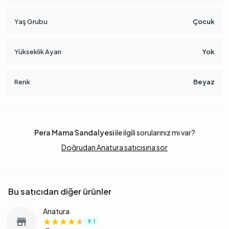
Yaş Grubu
Çocuk
Yükseklik Ayarı
Yok
Renk
Beyaz
Pera Mama Sandalyesi
ile ilgili sorularınız mı var?
Doğrudan Anatura satıcısına sor
Bu satıcıdan diğer ürünler
Anatura
★★★★★
★★★★★
★★★★★
store
9.1