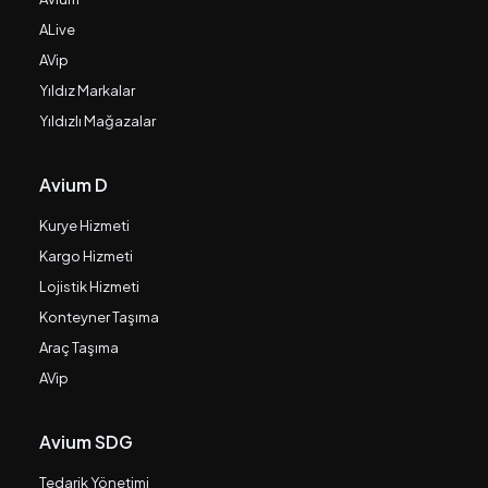
ALive
AVip
Yıldız Markalar
Yıldızlı Mağazalar
Avium D
Kurye Hizmeti
Kargo Hizmeti
Lojistik Hizmeti
Konteyner Taşıma
Araç Taşıma
AVip
Avium SDG
Tedarik Yönetimi