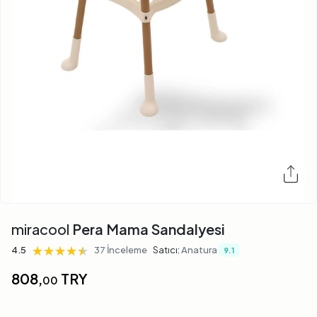
miracool
Pera Mama Sandalyesi
★★★★★
★★★★★
★★★★★
4.5
37 İnceleme
Satıcı:
Anatura
9.1
808,
TRY
00