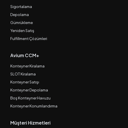
Sigortalama
Depolama
Gümrükleme
Yeniden Satış
Fulfillment Çözümleri
Avium CCM+
Konteyner Kiralama
SLOT Kiralama
Konteyner Satışı
Konteyner Depolama
Boş Konteyner Havuzu
Konteyner Konumlandırma
Müşteri Hizmetleri