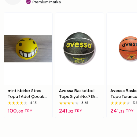
verified
Premium Marka
mintikbirler
Stres
Avessa
Basketbol
Avessa
Baske
Topu 1 Adet Çocuk
Topu Siyah No:7 Brc-
Topu Turuncu
Için Yumuşak
7 7 Numara
Brc-7 5 Numa
★★★★★
★★★★★
★★★★★
★★★★★
★★★★★
★★★★★
★★★★★
★★★★★
★★★★★
4.13
3.65
3.
Süngerimsi Içi Dolu
100,
241,
241,
TRY
TRY
TRY
00
32
32
Top 6 Numara