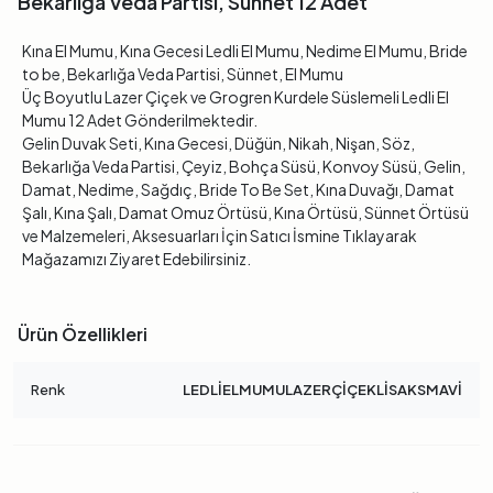
Bekarlığa Veda Partisi, Sünnet 12 Adet
Kına El Mumu, Kına Gecesi Ledli El Mumu, Nedime El Mumu, Bride
to be, Bekarlığa Veda Partisi, Sünnet, El Mumu
Üç Boyutlu Lazer Çiçek ve Grogren Kurdele Süslemeli Ledli El
Mumu 12 Adet Gönderilmektedir.
Gelin Duvak Seti, Kına Gecesi, Düğün, Nikah, Nişan, Söz,
Bekarlığa Veda Partisi, Çeyiz, Bohça Süsü, Konvoy Süsü, Gelin,
Damat, Nedime, Sağdıç, Bride To Be Set, Kına Duvağı, Damat
Şalı, Kına Şalı, Damat Omuz Örtüsü, Kına Örtüsü, Sünnet Örtüsü
ve Malzemeleri, Aksesuarları İçin Satıcı İsmine Tıklayarak
Mağazamızı Ziyaret Edebilirsiniz.
Ürün Özellikleri
Renk
LEDLİELMUMULAZERÇİÇEKLİSAKSMAVİ