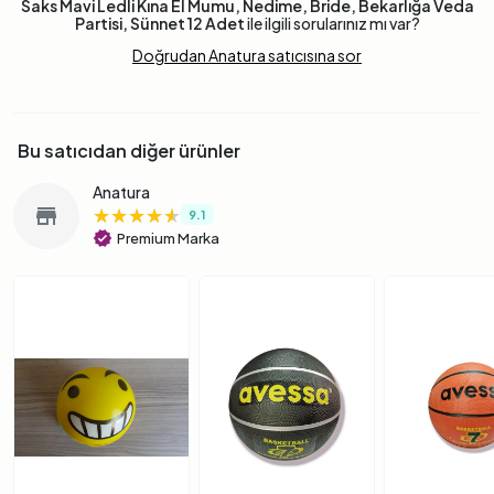
Saks Mavi Ledli Kına El Mumu, Nedime, Bride, Bekarlığa Veda
Partisi, Sünnet 12 Adet
ile ilgili sorularınız mı var?
Doğrudan Anatura satıcısına sor
Bu satıcıdan diğer ürünler
Anatura
★★★★★
★★★★★
★★★★★
store
9.1
verified
Premium Marka