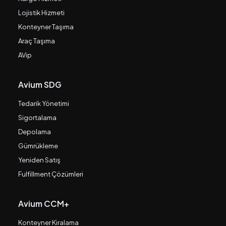
Lojistik Hizmeti
Konteyner Taşıma
Araç Taşıma
AVip
Avium SDG
Tedarik Yönetimi
Sigortalama
Depolama
Gümrükleme
Yeniden Satış
Fulfillment Çözümleri
Avium CCM+
Konteyner Kiralama