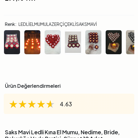
Renk:
LEDLİELMUMULAZERÇİÇEKLİSAKSMAVİ
Ürün Değerlendirmeleri
★★★★★
★★★★★
★★★★★
4.63
Saks Mavi Ledli Kına El Mumu, Nedime, Bride,