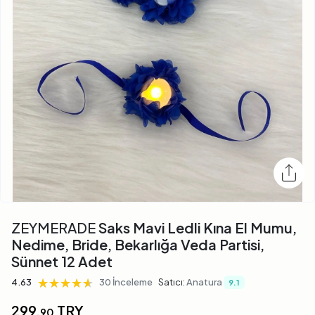
ZEYMERADE
Saks Mavi Ledli Kına El Mumu,
Nedime, Bride, Bekarlığa Veda Partisi,
Sünnet 12 Adet
★★★★★
★★★★★
★★★★★
4.63
30 İnceleme
Satıcı:
Anatura
9.1
299,
TRY
90