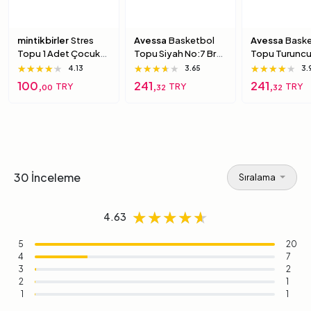
mintikbirler
Stres
Avessa
Basketbol
Avessa
Baske
Topu 1 Adet Çocuk
Topu Siyah No:7 Brc-
Topu Turuncu
Için Yumuşak
7 7 Numara
Brc-7 5 Numa
★★★★★
★★★★★
★★★★★
★★★★★
★★★★★
★★★★★
★★★★★
★★★★★
★★★★★
4.13
3.65
3.
Süngerimsi Içi Dolu
100,
241,
241,
TRY
TRY
TRY
00
32
32
Top 6 Numara
30 İnceleme
Sıralama
★★★★★
★★★★★
★★★★★
4.63
5
20
4
7
3
2
2
1
1
1