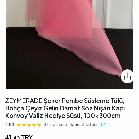
ZEYMERADE
Şeker Pembe Süsleme Tülü,
Bohça Çeyiz Gelin Damat Söz Nişan Kapı
Konvoy Valiz Hediye Süsü, 100x300cm
★★★★★
★★★★★
★★★★★
4.88
33 İnceleme
Satıcı:
Anatura
9.1
41,
TRY
40