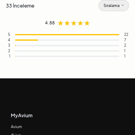
33 İnceleme
Sıralama
★★★★★
★★★★★
★★★★★
4.88
5
22
4
7
3
2
2
1
1
1
MyAvium
Avium