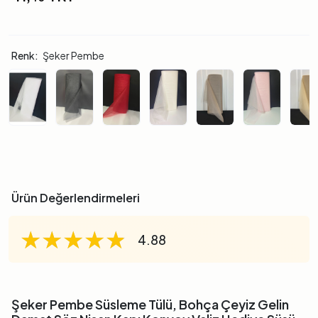
Renk:
Şeker Pembe
Ürün Değerlendirmeleri
★★★★★
★★★★★
★★★★★
4.88
Şeker Pembe Süsleme Tülü, Bohça Çeyiz Gelin