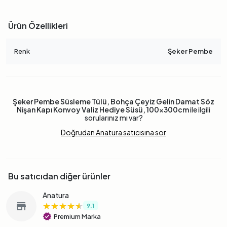
Ürün Özellikleri
Renk
Şeker Pembe
Şeker Pembe Süsleme Tülü, Bohça Çeyiz Gelin Damat Söz
Nişan Kapı Konvoy Valiz Hediye Süsü, 100x300cm
ile ilgili
sorularınız mı var?
Doğrudan Anatura satıcısına sor
Bu satıcıdan diğer ürünler
Anatura
★★★★★
★★★★★
★★★★★
store
9.1
verified
Premium Marka