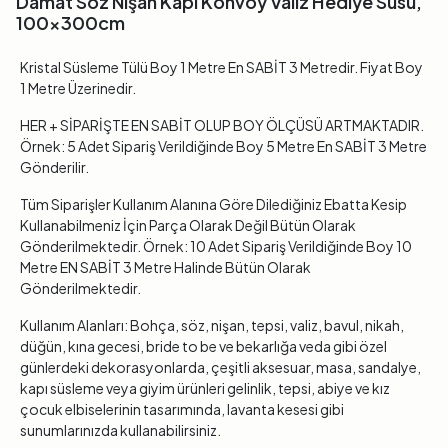
Damat Söz Nişan Kapı Konvoy Valiz Hediye Süsü,
100x300cm
Kristal Süsleme Tülü Boy 1 Metre En SABİT 3 Metredir. Fiyat Boy
1 Metre Üzerinedir.
HER + SİPARİŞTE EN SABİT OLUP BOY ÖLÇÜSÜ ARTMAKTADIR.
Örnek: 5 Adet Sipariş Verildiğinde Boy 5 Metre En SABİT 3 Metre
Gönderilir.
Tüm Siparişler Kullanım Alanına Göre Dilediğiniz Ebatta Kesip
Kullanabilmeniz İçin Parça Olarak Değil Bütün Olarak
Gönderilmektedir. Örnek: 10 Adet Sipariş Verildiğinde Boy 10
Metre EN SABİT 3 Metre Halinde Bütün Olarak
Gönderilmektedir.
Kullanım Alanları: Bohça, söz, nişan, tepsi, valiz, bavul, nikah,
düğün, kına gecesi, bride to be ve bekarlığa veda gibi özel
günlerdeki dekorasyonlarda, çeşitli aksesuar, masa, sandalye,
kapı süsleme veya giyim ürünleri gelinlik, tepsi, abiye ve kız
çocuk elbiselerinin tasarımında, lavanta kesesi gibi
sunumlarınızda kullanabilirsiniz.