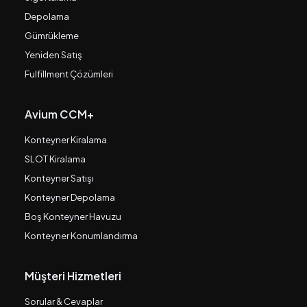
Depolama
Gümrükleme
Yeniden Satış
Fulfillment Çözümleri
Avium CCM+
Konteyner Kiralama
SLOT Kiralama
Konteyner Satışı
Konteyner Depolama
Boş Konteyner Havuzu
Konteyner Konumlandırma
Müşteri Hizmetleri
Sorular & Cevaplar