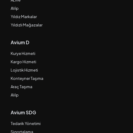
ALive
AVip
Yıldız Markalar
Yıldızlı Mağazalar
Avium D
Kurye Hizmeti
Kargo Hizmeti
Lojistik Hizmeti
Konteyner Taşıma
Araç Taşıma
AVip
Avium SDG
Tedarik Yönetimi
Sigortalama