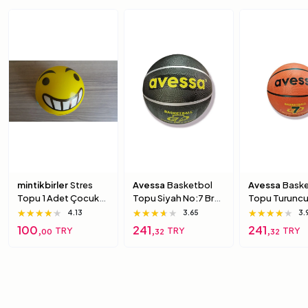
mintikbirler
Stres
Avessa
Basketbol
Avessa
Baske
Topu 1 Adet Çocuk
Topu Siyah No:7 Brc-
Topu Turuncu
Için Yumuşak
7 7 Numara
Brc-7 5 Numa
★★★★★
★★★★★
★★★★★
★★★★★
★★★★★
★★★★★
★★★★★
★★★★★
★★★★★
4.13
3.65
3.
Süngerimsi Içi Dolu
100,
241,
241,
TRY
TRY
TRY
00
32
32
Top 6 Numara