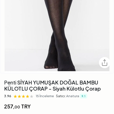
Penti
SİYAH YUMUŞAK DOĞAL BAMBU
KÜLOTLU ÇORAP - Siyah Külotlu Çorap
★★★★★
★★★★★
★★★★★
3.96
15 İnceleme
Satıcı:
Anatura
9.1
257,
TRY
00