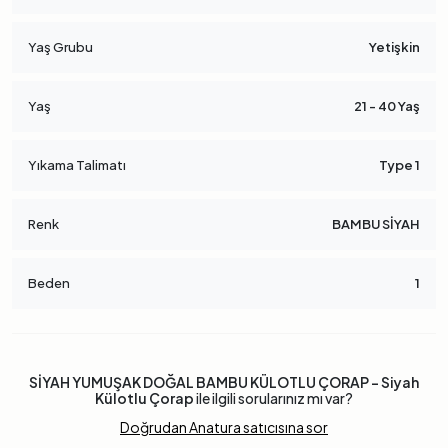
Yaş Grubu
Yetişkin
Yaş
21 - 40 Yaş
Yıkama Talimatı
Type 1
Renk
BAMBU SİYAH
Beden
1
SİYAH YUMUŞAK DOĞAL BAMBU KÜLOTLU ÇORAP - Siyah
Külotlu Çorap
ile ilgili sorularınız mı var?
Doğrudan Anatura satıcısına sor