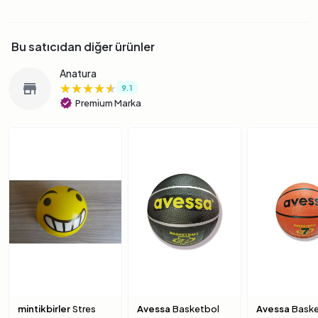
Bu satıcıdan diğer ürünler
Anatura
★★★★★
★★★★★
★★★★★
store
9.1
verified
Premium Marka
mintikbirler
Stres
Avessa
Basketbol
Avessa
Baske