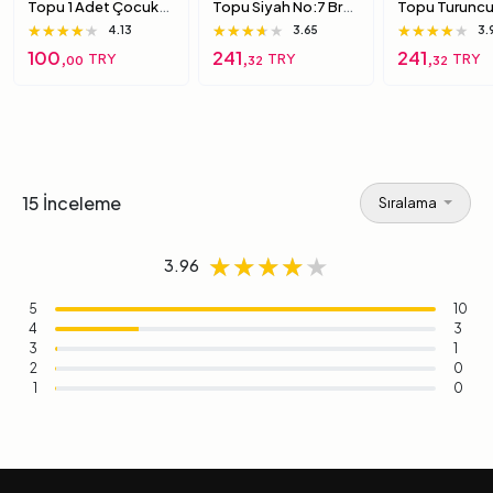
Topu 1 Adet Çocuk
Topu Siyah No:7 Brc-
Topu Turuncu
Için Yumuşak
7 7 Numara
Brc-7 5 Numa
★★★★★
★★★★★
★★★★★
★★★★★
★★★★★
★★★★★
★★★★★
★★★★★
★★★★★
4.13
3.65
3.
Süngerimsi Içi Dolu
100,
241,
241,
TRY
TRY
TRY
00
32
32
Top 6 Numara
15 İnceleme
Sıralama
★★★★★
★★★★★
★★★★★
3.96
5
10
4
3
3
1
2
0
1
0