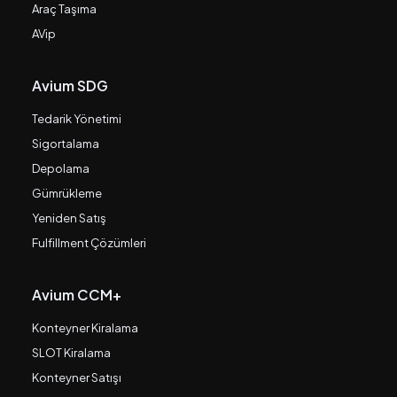
Araç Taşıma
AVip
Avium SDG
Tedarik Yönetimi
Sigortalama
Depolama
Gümrükleme
Yeniden Satış
Fulfillment Çözümleri
Avium CCM+
Konteyner Kiralama
SLOT Kiralama
Konteyner Satışı