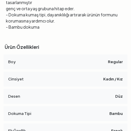
tasarlanmıştır
genç ve orta yaş grubuna hitap eder.
- Dokuma kumaş tipi, dayanıklılığı artırarak ürünün formunu
korumasına yardımcı olur.
- Bambu dokuma
Ürün Özellikleri
Boy
Regular
Cinsiyet
Kadın / Kız
Desen
Düz
Dokuma Tipi
Bambu
Ek Özellik
Esnek