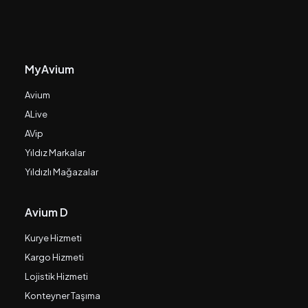
MyAvium
Avium
ALive
AVip
Yıldız Markalar
Yıldızlı Mağazalar
Avium D
Kurye Hizmeti
Kargo Hizmeti
Lojistik Hizmeti
Konteyner Taşıma