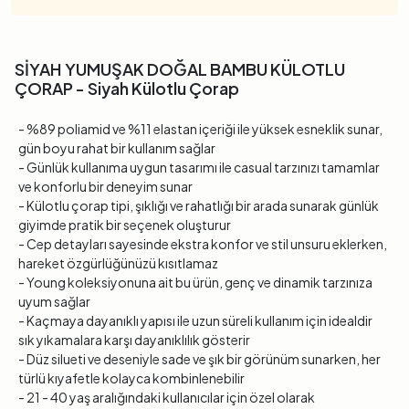
SİYAH YUMUŞAK DOĞAL BAMBU KÜLOTLU
ÇORAP - Siyah Külotlu Çorap
- %89 poliamid ve %11 elastan içeriği ile yüksek esneklik sunar,
gün boyu rahat bir kullanım sağlar
- Günlük kullanıma uygun tasarımı ile casual tarzınızı tamamlar
ve konforlu bir deneyim sunar
- Külotlu çorap tipi, şıklığı ve rahatlığı bir arada sunarak günlük
giyimde pratik bir seçenek oluşturur
- Cep detayları sayesinde ekstra konfor ve stil unsuru eklerken,
hareket özgürlüğünüzü kısıtlamaz
- Young koleksiyonuna ait bu ürün, genç ve dinamik tarzınıza
uyum sağlar
- Kaçmaya dayanıklı yapısı ile uzun süreli kullanım için idealdir
sık yıkamalara karşı dayanıklılık gösterir
- Düz silueti ve deseniyle sade ve şık bir görünüm sunarken, her
türlü kıyafetle kolayca kombinlenebilir
- 21 - 40 yaş aralığındaki kullanıcılar için özel olarak