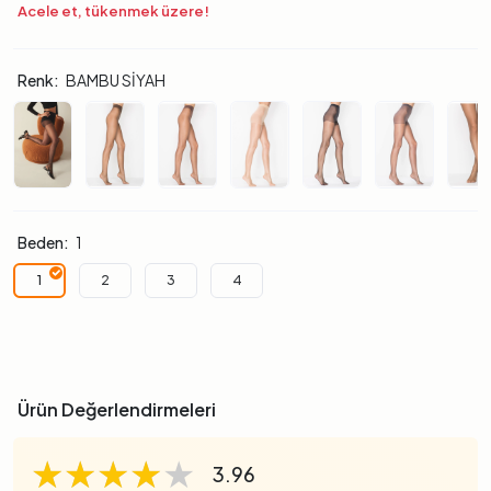
Acele et, tükenmek üzere!
Renk:
BAMBU SİYAH
Beden:
1
1
2
3
4
Ürün Değerlendirmeleri
★★★★★
★★★★★
★★★★★
3.96