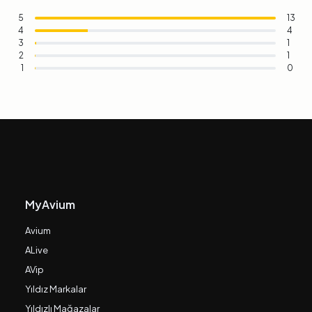
5
13
4
4
3
1
2
1
1
0
MyAvium
Avium
ALive
AVip
Yıldız Markalar
Yıldızlı Mağazalar