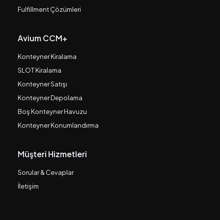
Fulfillment Çözümleri
Avium CCM+
Konteyner Kiralama
SLOT Kiralama
Konteyner Satışı
Konteyner Depolama
Boş Konteyner Havuzu
Konteyner Konumlandırma
Müşteri Hizmetleri
Sorular & Cevaplar
İletişim