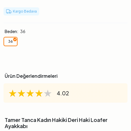
Kargo Bedava
Beden:
36
36
Ürün Değerlendirmeleri
★★★★★
★★★★★
★★★★★
4.02
Tamer Tanca Kadın Hakiki Deri Haki Loafer
Ayakkabı