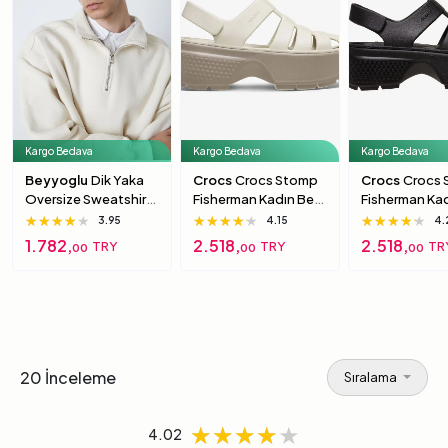
Kargo Bedava
Kargo Bedava
Kargo Bedava
Beyyoglu
Dik Yaka
Crocs
Crocs Stomp
Crocs
Crocs
Oversize Sweatshirt
Fisherman Kadın Bej
Fisherman Ka
S
Sandalet 39-40
Siyah Sandal
★★★★★
★★★★★
★★★★★
★★★★★
★★★★★
★★★★★
★★★★★
★★★★★
★★★★★
3.95
4.15
4.
40
1.782,
2.518,
2.518,
TRY
TRY
TR
00
00
00
20 İnceleme
Sıralama
★★★★★
★★★★★
★★★★★
4.02