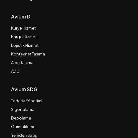
Avium D
Kurye Hizmeti
Kargo Hizmeti
Lojistik Hizmeti
Konteyner Taşıma
Araç Taşıma
AVip
Avium SDG
Tedarik Yönetimi
Sigortalama
Depolama
Gümrükleme
Yeniden Satış