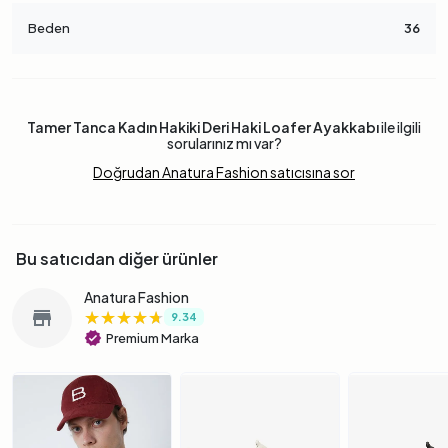
Beden
36
Tamer Tanca Kadın Hakiki Deri Haki Loafer Ayakkabı
ile ilgili
sorularınız mı var?
Doğrudan Anatura Fashion satıcısına sor
Bu satıcıdan diğer ürünler
Anatura Fashion
★★★★★
★★★★★
★★★★★
store
9.34
verified
Premium Marka