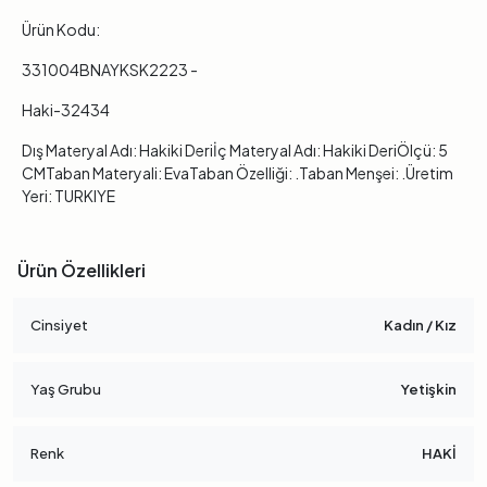
Ürün Kodu:
331004BNAYKSK2223 -
Haki-32434
Dış Materyal Adı: Hakiki Deriİç Materyal Adı: Hakiki DeriÖlçü: 5
CMTaban Materyali: EvaTaban Özelliği: .Taban Menşei: .Üretim
Yeri: TURKIYE
Ürün Özellikleri
Cinsiyet
Kadın / Kız
Yaş Grubu
Yetişkin
Renk
HAKİ