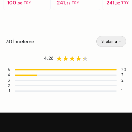
Süngerimsi Içi Dolu
100,
241,
241,
TRY
TRY
TRY
00
32
32
Top 6 Numara
30 İnceleme
Sıralama
★★★★★
★★★★★
★★★★★
4.28
5
20
4
7
3
2
2
1
1
1