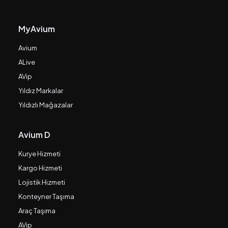
MyAvium
Avium
ALive
AVip
Yıldız Markalar
Yıldızlı Mağazalar
Avium D
Kurye Hizmeti
Kargo Hizmeti
Lojistik Hizmeti
Konteyner Taşıma
Araç Taşıma
AVip