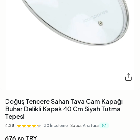
Doğuş
Tencere Sahan Tava Cam Kapağı
Buhar Delikli Kapak 40 Cm Siyah Tutma
Tepesi
★★★★★
★★★★★
★★★★★
4.28
30 İnceleme
Satıcı:
Anatura
9.1
676,
TRY
80