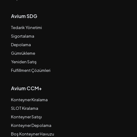
Avium SDG
Tedarik Yönetimi
Sigortalama
Depolama
Gümrükleme
Yeniden Satış
Fulfillment Çözümleri
Avium CCM+
Konteyner Kiralama
SLOT Kiralama
Konteyner Satışı
Konteyner Depolama
Boş Konteyner Havuzu