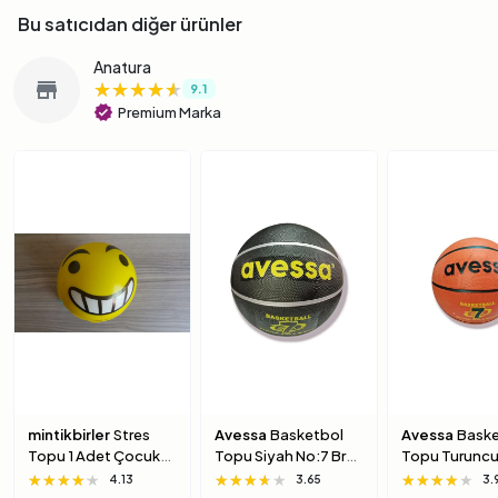
Bu satıcıdan diğer ürünler
Anatura
★★★★★
★★★★★
★★★★★
store
9.1
verified
Premium Marka
mintikbirler
Stres
Avessa
Basketbol
Avessa
Baske
Topu 1 Adet Çocuk
Topu Siyah No:7 Brc-
Topu Turuncu
Için Yumuşak
7 7 Numara
Brc-7 5 Numa
★★★★★
★★★★★
★★★★★
★★★★★
★★★★★
★★★★★
★★★★★
★★★★★
★★★★★
4.13
3.65
3.