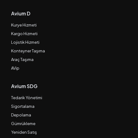
Avium D
Kurye Hizmeti
Kargo Hizmeti
Lojistik Hizmeti
Konteyner Taşıma
Araç Taşıma
AVip
Avium SDG
Tedarik Yönetimi
Sigortalama
Depolama
Gümrükleme
Yeniden Satış