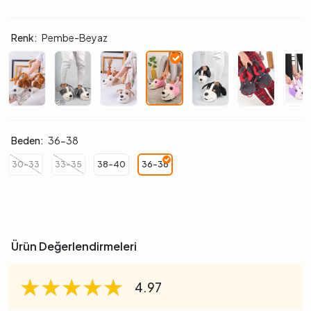
Renk:
Pembe-Beyaz
Beden:
36-38
30-33
33-35
38-40
36-38
Ürün Değerlendirmeleri
★★★★★
★★★★★
★★★★★
4.97