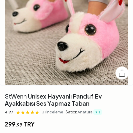
StWenn
Unisex Hayvanlı Panduf Ev
Ayakkabısı Ses Yapmaz Taban
★★★★★
★★★★★
★★★★★
4.97
31 İnceleme
Satıcı:
Anatura
9.1
299,
TRY
99