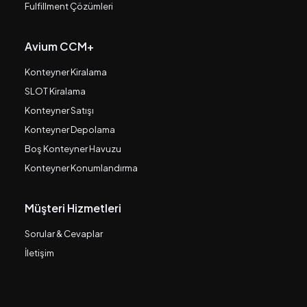
Fulfillment Çözümleri
Avium CCM+
Konteyner Kiralama
SLOT Kiralama
Konteyner Satışı
Konteyner Depolama
Boş Konteyner Havuzu
Konteyner Konumlandırma
Müşteri Hizmetleri
Sorular & Cevaplar
İletişim