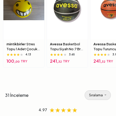
mintikbirler
Stres
Avessa
Basketbol
Avessa
Baske
Topu 1 Adet Çocuk
Topu Siyah No:7 Brc-
Topu Turuncu
Için Yumuşak
7 7 Numara
Brc-7 5 Numa
★★★★★
★★★★★
★★★★★
★★★★★
★★★★★
★★★★★
★★★★★
★★★★★
★★★★★
4.13
3.65
3.
Süngerimsi Içi Dolu
100,
241,
241,
TRY
TRY
TRY
00
32
32
Top 6 Numara
31 İnceleme
Sıralama
★★★★★
★★★★★
★★★★★
4.97