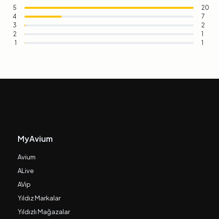
5
20
4
7
3
2
2
1
1
1
MyAvium
Avium
ALive
AVip
Yıldız Markalar
Yıldızlı Mağazalar