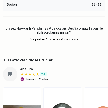
Beden
36-38
Unisex Hayvanlı Panduf Ev Ayakkabısı Ses Yapmaz Taban
ile
ilgili sorularınız mı var?
Doğrudan Anatura satıcısına sor
Bu satıcıdan diğer ürünler
Anatura
★★★★★
★★★★★
★★★★★
store
9.1
verified
Premium Marka