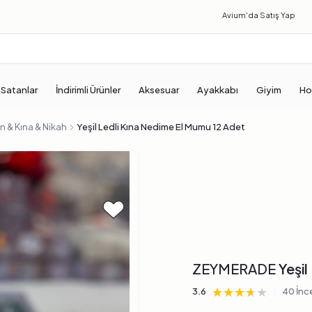
Avium'da
Satış Yap
 Satanlar
İndirimli Ürünler
Aksesuar
Ayakkabı
Giyim
Ho
 & Kına & Nikah
Yeşil Ledli Kına Nedime El Mumu 12 Adet
ZEYMERADE
Yeşil
★★★★★
★★★★★
★★★★★
|
3.6
40 İnc