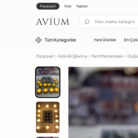
Pazaryeri
Hızlı
Toptan
Tüm
Kategoriler
Yeni Ürünler
En Çok
Pazaryeri
Hobi & Eğlence
Parti Malzemeleri
Düğün