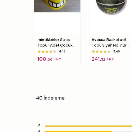
mintikbirler
Stres
Avessa
Basketbol
Topu 1 Adet Çocuk
Topu Siyah No:7 Brc-
Için Yumuşak
7 7 Numara
★★★★★
★★★★★
★★★★★
★★★★★
★★★★★
★★★★★
4.13
3.65
Süngerimsi Içi Dolu
100,
241,
TRY
TRY
00
32
Top 6 Numara
40 İnceleme
5
4