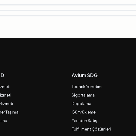
 D
Avium SDG
izmeti
Tedarik Yönetimi
izmeti
Sigortalama
 Hizmeti
Depolama
er Taşıma
Gümrükleme
şıma
Yeniden Satış
Fulfillment Çözümleri