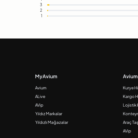
3
2
1
MyAvium
Avium
Avium
Kurye H
ALive
Kargo H
AVip
Lojistik
Yıldız Markalar
Konteyn
Yıldızlı Mağazalar
Araç Ta
AVip