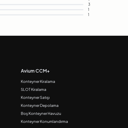
3
1
1
Avium CCM+
Konteyner Kiralama
SLOT Kiralama
Konteyner Satışı
Konteyner Depolama
Boş Konteyner Havuzu
Konteyner Konumlandırma