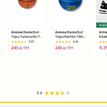
Kargo
Avessa
Basketbol
Avessa
Basketbol
Arma
Topu Turuncu No:7
Topu Mavi No:7 Brc-
Erke
Brc-7 5 Numara
7 7 Numara
Xux0
★★★★★
★★★★★
★★★★★
★★★★★
★★★★★
★★★★★
★★
★★
★★
3.97
4.65
000
241,
241,
11.7
TRY
TRY
32
32
★★★★★
★★★★★
★★★★★
3.6