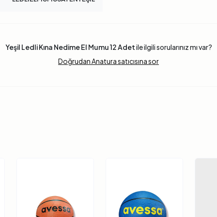
Yeşil Ledli Kına Nedime El Mumu 12 Adet
ile ilgili sorularınız mı var?
Doğrudan Anatura satıcısına sor