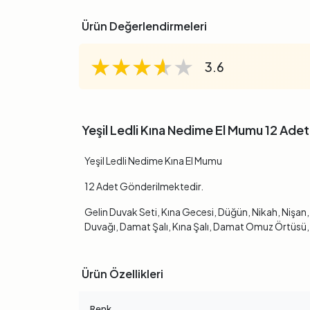
Ürün Değerlendirmeleri
★★★★★
★★★★★
★★★★★
3.6
Yeşil Ledli Kına Nedime El Mumu 12 Adet
Yeşil Ledli Nedime Kına El Mumu
12 Adet Gönderilmektedir.
Gelin Duvak Seti, Kına Gecesi, Düğün, Nikah, Nişan
Duvağı, Damat Şalı, Kına Şalı, Damat Omuz Örtüsü, K
Ürün Özellikleri
Renk