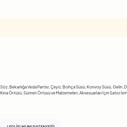
, Söz, Bekarlığa Veda Partisi, Çeyiz, Bohça Süsü, Konvoy Süsü, Gelin,
ına Örtüsü, Sünnet Örtüsü ve Malzemeleri, Aksesuarları İçin Satıcı İsm
LEDLİELMUMUSATENYEŞİL