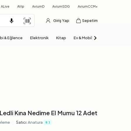
ALive
AVip
AviumD
AviumSDG
AviumCCM+
Giriş Yap
Sepetim
bi & Eğlence
Elektronik
Kitap
Ev & Mobilya
Otomobil & Mo
 Ledli Kına Nedime El Mumu 12 Adet
|
eleme
Satıcı:
Anatura
9.1