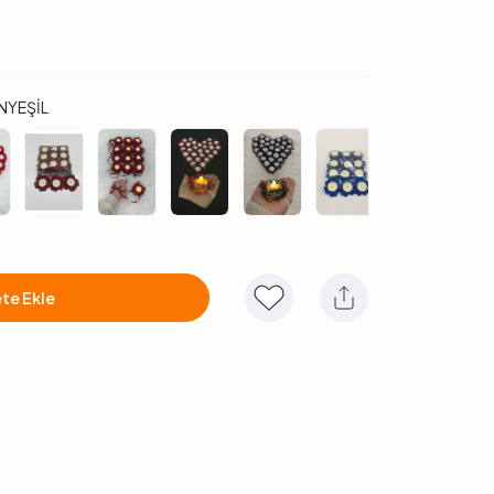
NYEŞİL
te Ekle