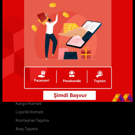
MyAvium
Avium
ALive
AVip
Yıldız Markalar
Yıldızlı Mağazalar
Avium D
Kurye Hizmeti
Kargo Hizmeti
Lojistik Hizmeti
Konteyner Taşıma
Araç Taşıma