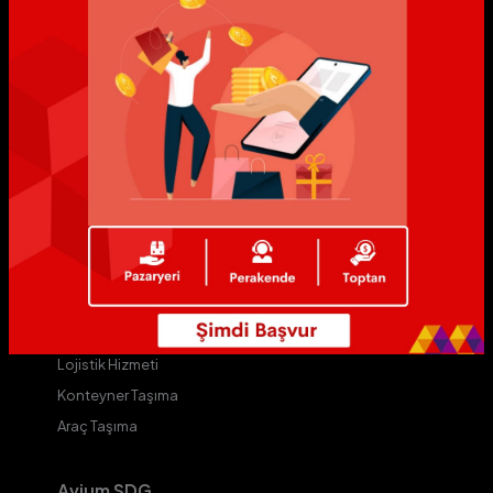
MyAvium
Avium
ALive
AVip
Yıldız Markalar
Yıldızlı Mağazalar
Avium D
Kurye Hizmeti
Kargo Hizmeti
Lojistik Hizmeti
Konteyner Taşıma
Araç Taşıma
Avium SDG