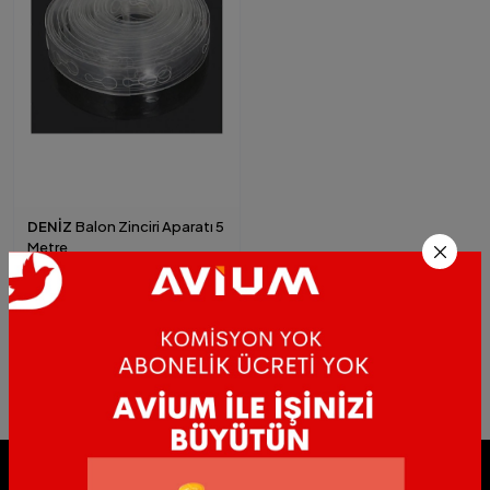
DENİZ
Balon Zinciri Aparatı 5
Metre
★★★★★
★★★★★
★★★★★
3.61
14,
TRY
00