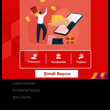
MyAvium
Avium
ALive
AVip
Yıldız Markalar
Yıldızlı Mağazalar
Avium D
Kurye Hizmeti
Kargo Hizmeti
Lojistik Hizmeti
Konteyner Taşıma
Araç Taşıma