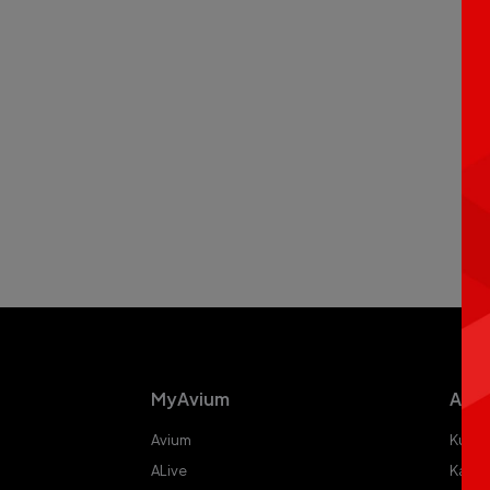
MyAvium
Aviu
Avium
Kurye
ALive
Kargo