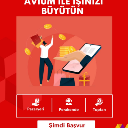
m D
Avium SDG
 Hizmeti
Tedarik Yönetimi
 Hizmeti
Sigortalama