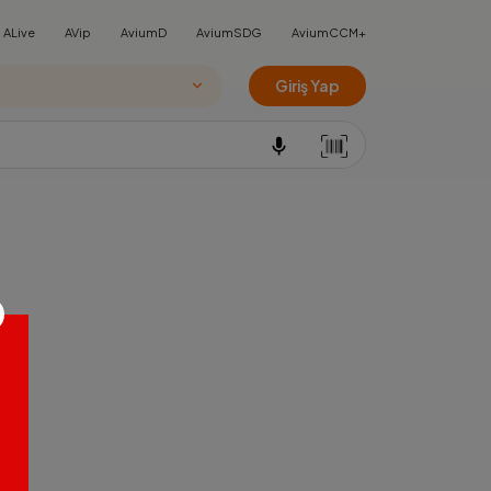
ALive
AVip
AviumD
AviumSDG
AviumCCM+
Giriş Yap