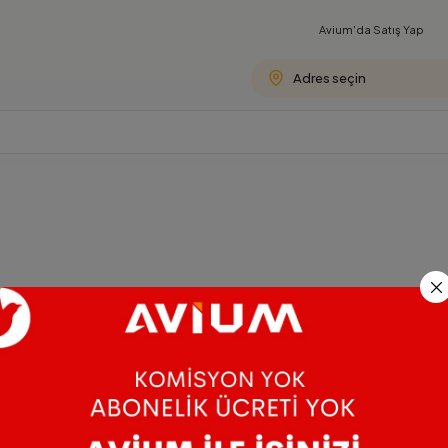
Avium'da
Satış Yap
Adres seçin
Üzgünüz, bu mutfakta henüz hiç ürün bulunmamaktadır.