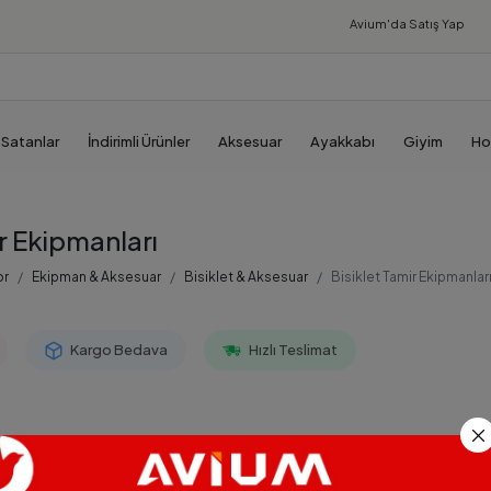
Avium'da
Satış Yap
 Satanlar
İndirimli Ürünler
Aksesuar
Ayakkabı
Giyim
Ho
r Ekipmanları
or
Ekipman & Aksesuar
Bisiklet & Aksesuar
Bisiklet Tamir Ekipmanlar
Kargo Bedava
Hızlı Teslimat