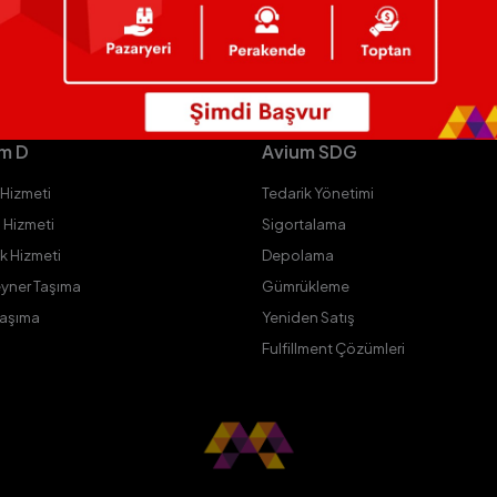
m D
Avium SDG
 Hizmeti
Tedarik Yönetimi
 Hizmeti
Sigortalama
ik Hizmeti
Depolama
yner Taşıma
Gümrükleme
Taşıma
Yeniden Satış
Fulfillment Çözümleri