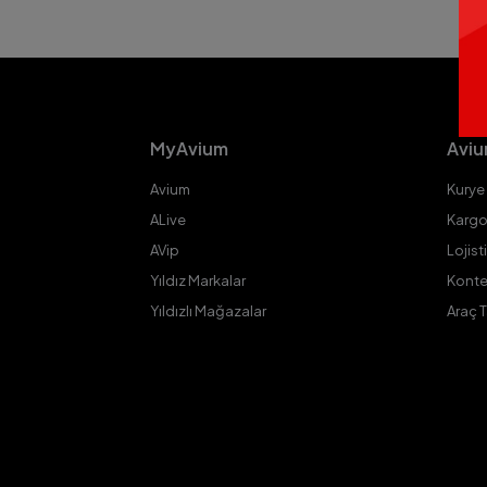
MyAvium
Aviu
Avium
Kurye
ALive
Kargo
AVip
Lojist
Yıldız Markalar
Konte
Yıldızlı Mağazalar
Araç 