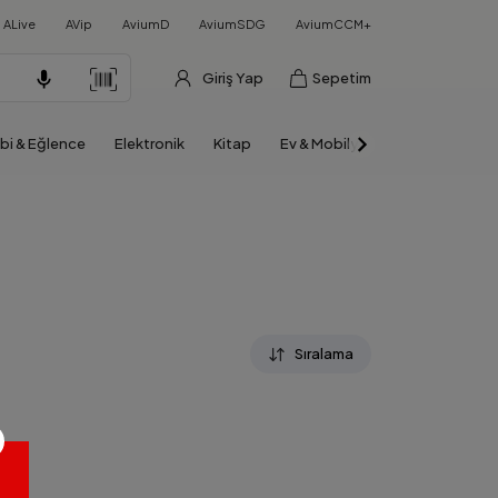
ALive
AVip
AviumD
AviumSDG
AviumCCM+
Giriş Yap
Sepetim
bi & Eğlence
Elektronik
Kitap
Ev & Mobilya
Otomobil & Mo
ı
Sıralama