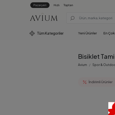
Pazaryeri
Hızlı
Toptan
Tüm
Kategoriler
Yeni Ürünler
En Çok
Bisiklet Tami
Avium
Spor & Outdo
İndirimli Ürünler