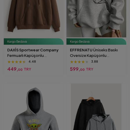
Kargo Bedava
Kargo Bedava
DAXİS Sportwear Company
EFFRENATU
Üniseks Baskı
Fermuarlı Kapüşonlu
Oversize Kapüşonlu
Oversize Sweatshirt
Sweatshirt grı1
★★★★★
★★★★★
★★★★★
★★★★★
★★★★★
★★★★★
4.48
3.88
Kahverengi
449,
599,
TRY
TRY
00
00