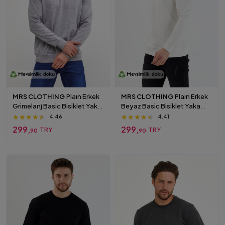
MRS CLOTHING
Plaın Erkek
MRS CLOTHING
Plaın Erkek
Grimelanj Basic Bisiklet Yaka
Beyaz Basic Bisiklet Yaka
Ince Mevsimlik Sweatshirt Gri
Ince Sweatshirt Beyaz
★★★★★
★★★★★
★★★★★
★★★★★
★★★★★
★★★★★
4.46
4.41
299,
299,
TRY
TRY
90
90