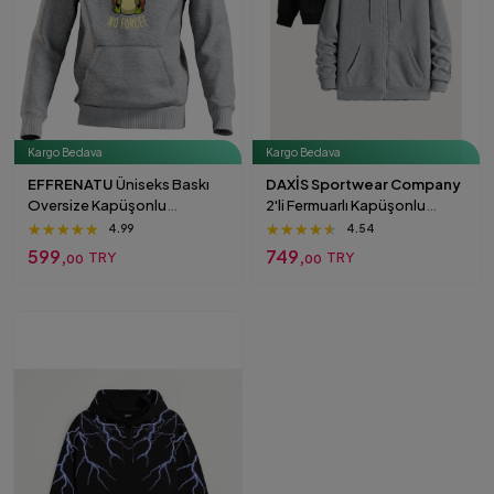
Kargo Bedava
Kargo Bedava
EFFRENATU
Üniseks Baskı
DAXİS Sportwear Company
Oversize Kapüşonlu
2'li Fermuarlı Kapüşonlu
Sweatshirt grı
Oversize Sweatshirt Siyah-
★★★★★
★★★★★
★★★★★
★★★★★
★★★★★
★★★★★
4.99
4.54
Gri
599,
749,
TRY
TRY
00
00