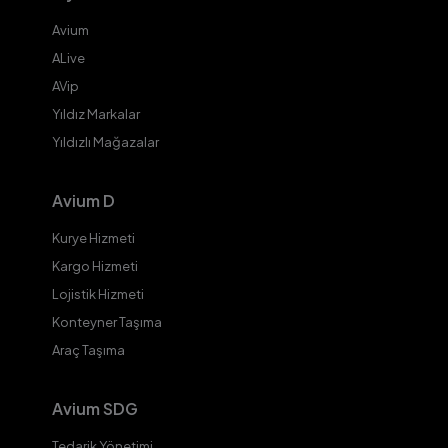
Avium
ALive
AVip
Yıldız Markalar
Yıldızlı Mağazalar
Avium D
Kurye Hizmeti
Kargo Hizmeti
Lojistik Hizmeti
Konteyner Taşıma
Araç Taşıma
Avium SDG
Tedarik Yönetimi