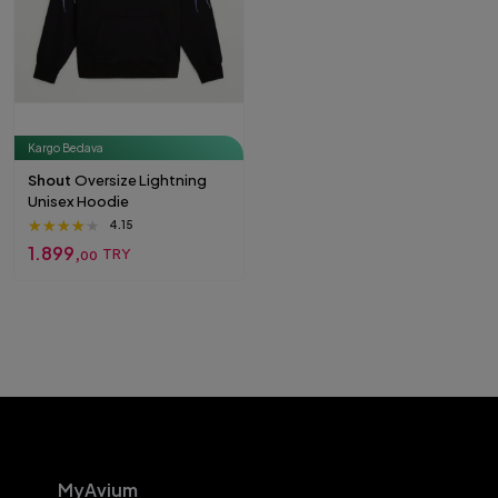
Kargo Bedava
Shout
Oversize Lightning
Unisex Hoodie
★★★★★
★★★★★
★★★★★
4.15
1.899,
TRY
00
MyAvium