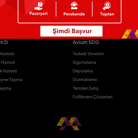
m D
Avium SDG
 Hizmeti
Tedarik Yönetimi
 Hizmeti
Sigortalama
ik Hizmeti
Depolama
yner Taşıma
Gümrükleme
Taşıma
Yeniden Satış
Fulfillment Çözümleri