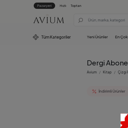
Pazaryeri
Hızlı
Toptan
Tüm
Kategoriler
Yeni Ürünler
En Çok
Dergi Abonel
Avium
Kitap
Çizgi
İndirimli Ürünler