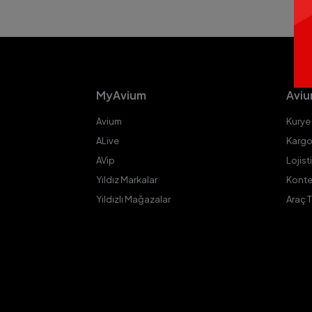
MyAvium
Aviu
Avium
Kurye
ALive
Kargo
AVip
Lojist
Yıldız Markalar
Konte
Yıldızlı Mağazalar
Araç 