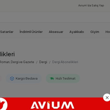
Avium'da
Satış Yap
 Satanlar
İndirimli Ürünler
Aksesuar
Ayakkabı
Giyim
Ho
ikleri
 Roman, Dergi ve Gazete
Dergi
Dergi Abonelikleri
Kargo Bedava
Hızlı Teslimat