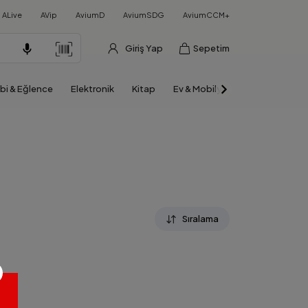
ALive
AVip
AviumD
AviumSDG
AviumCCM+
Giriş Yap
Sepetim
bi & Eğlence
Elektronik
Kitap
Ev & Mobilya
Otomobil & Mo
Sıralama