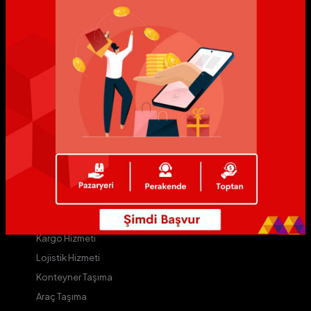
MyAvium
Avium
ALive
AVip
Yıldız Markalar
Yıldızlı Mağazalar
Avium D
Kurye Hizmeti
Kargo Hizmeti
Lojistik Hizmeti
Konteyner Taşıma
Araç Taşıma