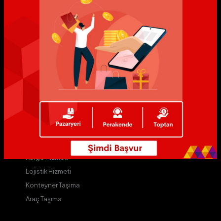
MyAvium
Avium
ALive
AVip
Yıldız Markalar
Yıldızlı Mağazalar
Avium D
Kurye Hizmeti
Kargo Hizmeti
Lojistik Hizmeti
Konteyner Taşıma
Araç Taşıma