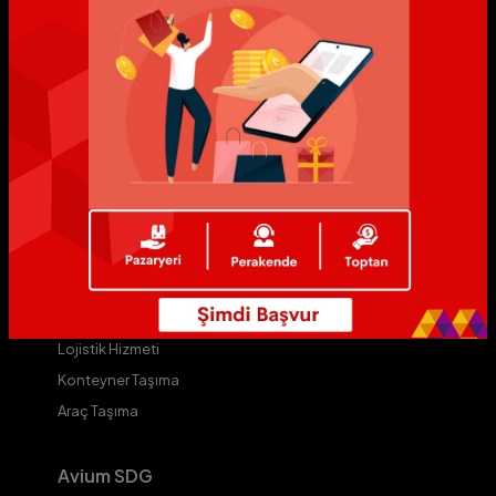
MyAvium
Avium
ALive
AVip
Yıldız Markalar
Yıldızlı Mağazalar
Avium D
Kurye Hizmeti
Kargo Hizmeti
Lojistik Hizmeti
Konteyner Taşıma
Araç Taşıma
Avium SDG