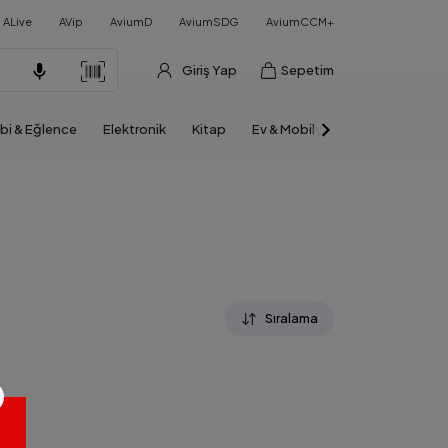
ALive
AVip
AviumD
AviumSDG
AviumCCM+
Giriş Yap
Sepetim
bi & Eğlence
Elektronik
Kitap
Ev & Mobilya
Otomobil & Mo
Sıralama