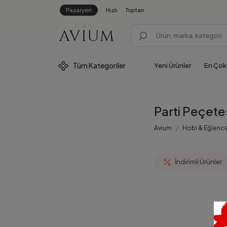
Pazaryeri
Hızlı
Toptan
Tüm
Kategoriler
Yeni Ürünler
En Çok
Parti Peçete
Avium
Hobi & Eğlenc
İndirimli Ürünler