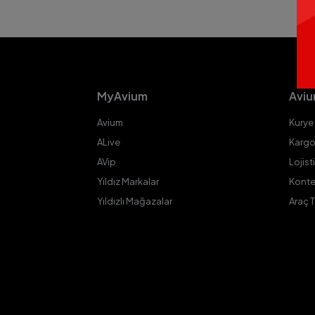
MyAvium
Aviu
Avium
Kurye
ALive
Kargo
AVip
Lojist
Yıldız Markalar
Konte
Yıldızlı Mağazalar
Araç 