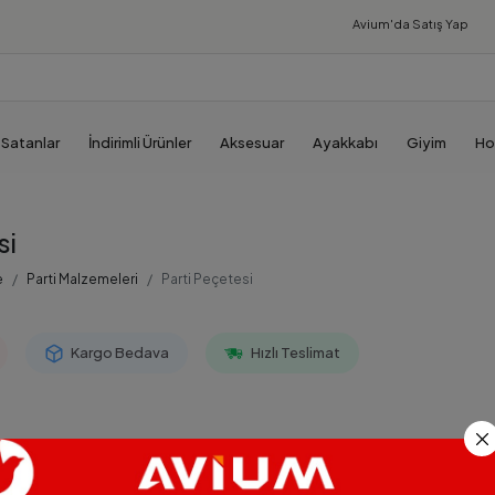
Avium'da
Satış Yap
 Satanlar
İndirimli Ürünler
Aksesuar
Ayakkabı
Giyim
Ho
si
e
Parti Malzemeleri
Parti Peçetesi
Kargo Bedava
Hızlı Teslimat