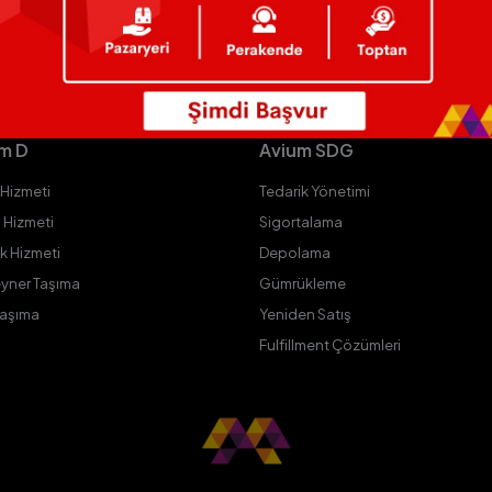
m D
Avium SDG
 Hizmeti
Tedarik Yönetimi
 Hizmeti
Sigortalama
ik Hizmeti
Depolama
yner Taşıma
Gümrükleme
Taşıma
Yeniden Satış
Fulfillment Çözümleri