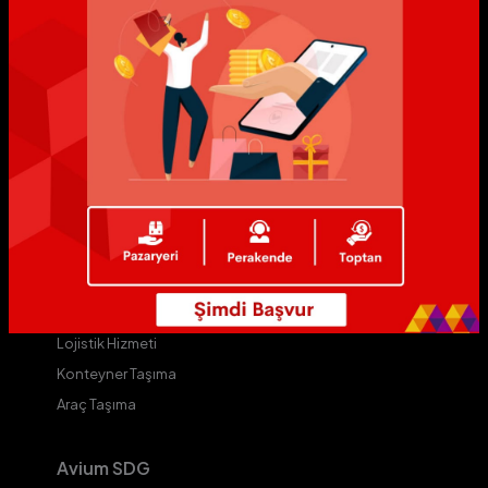
MyAvium
Avium
ALive
AVip
Yıldız Markalar
Yıldızlı Mağazalar
Avium D
Kurye Hizmeti
Kargo Hizmeti
Lojistik Hizmeti
Konteyner Taşıma
Araç Taşıma
Avium SDG