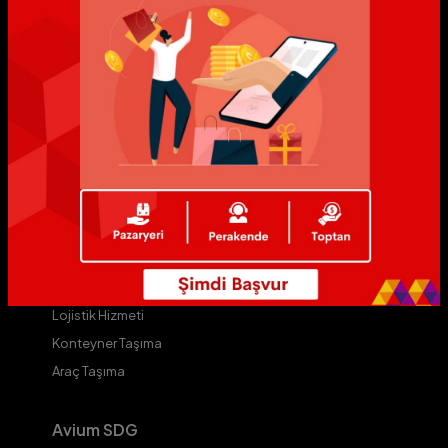
MyAvium
Avium
ALive
AVip
Yıldız Markalar
Yıldızlı Mağazalar
Avium D
Kurye Hizmeti
Kargo Hizmeti
Lojistik Hizmeti
Konteyner Taşıma
Araç Taşıma
Avium SDG