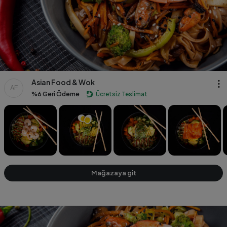
Asian Food & Wok
AF
%6 Geri Ödeme
Ücretsiz Teslimat
Mağazaya git