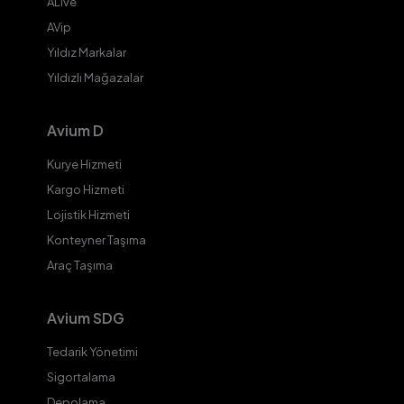
ALive
AVip
Yıldız Markalar
Yıldızlı Mağazalar
Avium D
Kurye Hizmeti
Kargo Hizmeti
Lojistik Hizmeti
Konteyner Taşıma
Araç Taşıma
Avium SDG
Tedarik Yönetimi
Sigortalama
Depolama