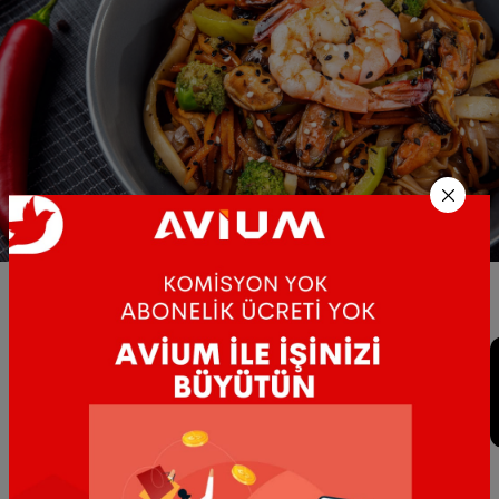
Asian Food & Wok
AF
%6 Geri Ödeme
Ücretsiz Teslimat
MyStore
Mağazaya git