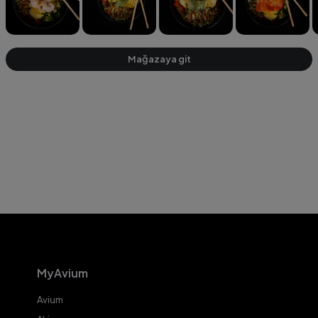
Mağazaya git
MyAvium
Avium