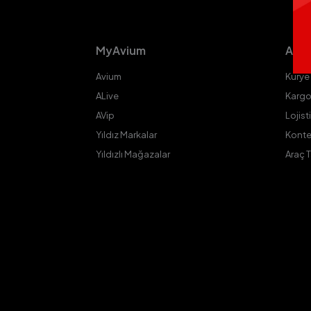
MyAvium
Aviu
Avium
Kurye
ALive
Kargo
AVip
Lojist
Yıldız Markalar
Konte
Yıldızlı Mağazalar
Araç 