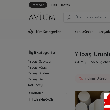
Pazaryeri
Hızlı
Toptan
Tüm
Kategoriler
Yeni Ürünler
En Çok
İlgili Kategoriler
Yılbaşı Ürünl
Yılbaşı Şapkası
Avium
Hobi & Eğlenc
Yılbaşı Ağacı
Yılbaşı Süsleri
İndirimli Ürünler
Yılbaşı Seti
Kar Spreyi
Markalar
ZEYMERADE