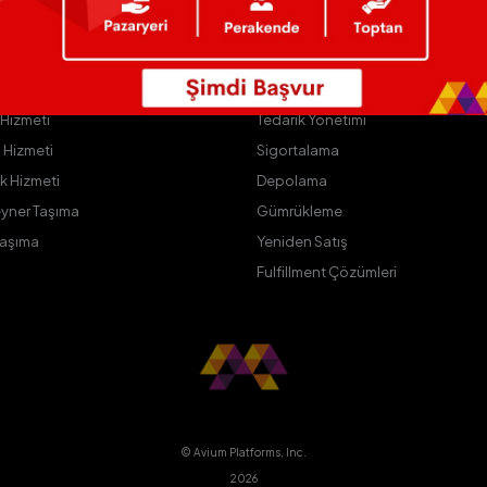
m D
Avium SDG
 Hizmeti
Tedarik Yönetimi
 Hizmeti
Sigortalama
ik Hizmeti
Depolama
yner Taşıma
Gümrükleme
Taşıma
Yeniden Satış
Fulfillment Çözümleri
© Avium Platforms, Inc.
2026