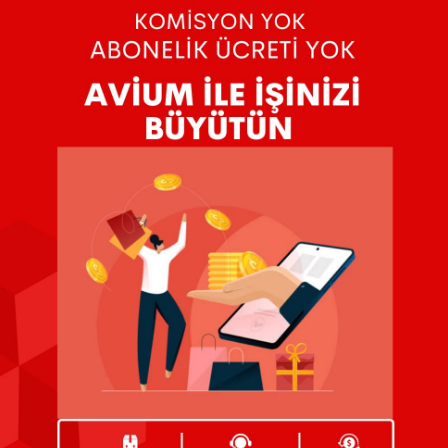
eyi 300
, Nikah,