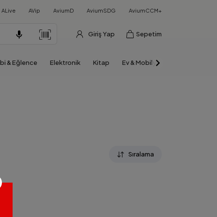
ALive
AVip
AviumD
AviumSDG
AviumCCM+
Giriş Yap
Sepetim
bi & Eğlence
Elektronik
Kitap
Ev & Mobilya
Otomobil & Mo
Sıralama