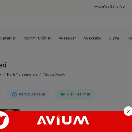
Avium'da
Satış Yap
 Satanlar
İndirimli Ürünler
Aksesuar
Ayakkabı
Giyim
Ho
eri
e
Parti Malzemeleri
Yılbaşı Ürünleri
Kargo Bedava
Hızlı Teslimat